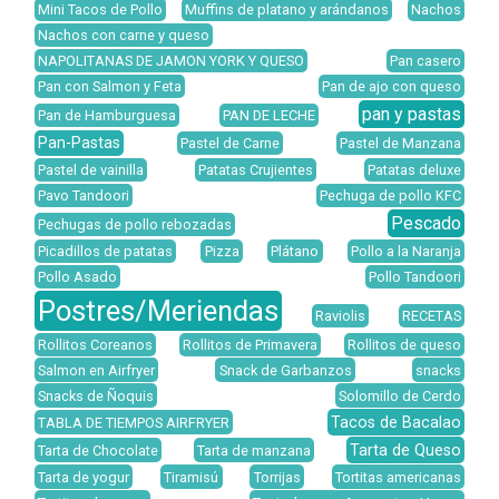
Mini Tacos de Pollo
Muffins de platano y arándanos
Nachos
Nachos con carne y queso
NAPOLITANAS DE JAMON YORK Y QUESO
Pan casero
Pan con Salmon y Feta
Pan de ajo con queso
pan y pastas
Pan de Hamburguesa
PAN DE LECHE
Pan-Pastas
Pastel de Carne
Pastel de Manzana
Pastel de vainilla
Patatas Crujientes
Patatas deluxe
Pavo Tandoori
Pechuga de pollo KFC
Pescado
Pechugas de pollo rebozadas
Picadillos de patatas
Pizza
Plátano
Pollo a la Naranja
Pollo Asado
Pollo Tandoori
Postres/Meriendas
Raviolis
RECETAS
Rollitos Coreanos
Rollitos de Primavera
Rollitos de queso
Salmon en Airfryer
Snack de Garbanzos
snacks
Snacks de Ñoquis
Solomillo de Cerdo
Tacos de Bacalao
TABLA DE TIEMPOS AIRFRYER
Tarta de Queso
Tarta de Chocolate
Tarta de manzana
Tarta de yogur
Tiramisú
Torrijas
Tortitas americanas