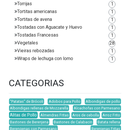
Torrijas
1
Tortitas americanas
1
Tortitas de avena
1
Tostadas con Aguacate y Huevo
1
Tostadas Francesas
1
Vegetales
28
Vieiras rebozadas
1
Wraps de lechuga con lomo
1
CATEGORIAS
"Patatas" de Brócoli
Adobos para Pollo
Albondigas de pollo
Albondigas rellenas de Mozzarella
Alcachofas con Parmesano
Alitas de Pollo
Almendras Fritas
Aros de cebolla
Arroz Frito
Bastones de Berenjena
Bastones de Calabacin
Batata rellena
Berengenas con Parmesano
Berenjenas Fritas