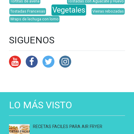
Tortitas de avena
Tostadas con Aguacate y Huevo
Vegetales
Tostadas Francesas
Vieiras rebozadas
Wraps de lechuga con lomo
SIGUENOS
LO MÁS VISTO
RECETAS FACILES PARA AIR FRYER