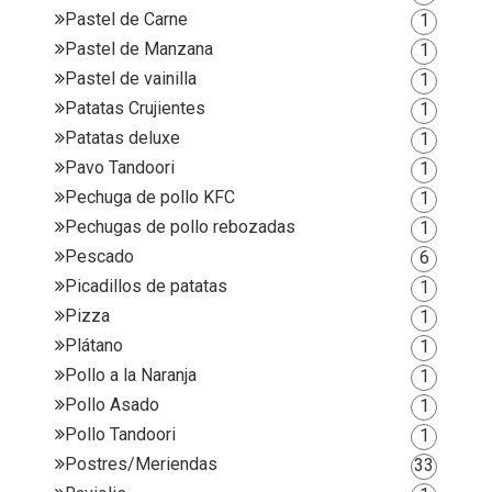
Pastel de Carne
1
Pastel de Manzana
1
Pastel de vainilla
1
Patatas Crujientes
1
Patatas deluxe
1
Pavo Tandoori
1
Pechuga de pollo KFC
1
Pechugas de pollo rebozadas
1
Pescado
6
Picadillos de patatas
1
Pizza
1
Plátano
1
Pollo a la Naranja
1
Pollo Asado
1
Pollo Tandoori
1
Postres/Meriendas
33