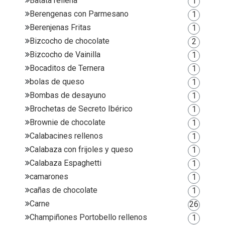
Batata rellena
1
Berengenas con Parmesano
1
Berenjenas Fritas
1
Bizcocho de chocolate
2
Bizcocho de Vainilla
1
Bocaditos de Ternera
1
bolas de queso
1
Bombas de desayuno
1
Brochetas de Secreto Ibérico
1
Brownie de chocolate
1
Calabacines rellenos
1
Calabaza con frijoles y queso
1
Calabaza Espaghetti
1
camarones
1
cañas de chocolate
1
Carne
26
Champiñones Portobello rellenos
1