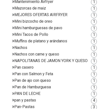
Mantenimiento Airfryer
1
Mazorcas de maiz
1
MEJORES OFERTAS AIRFRYER
1
Mini bizcocho de oreo
1
Mini hamburguesas de pavo
1
Mini Tacos de Pollo
1
Muffins de platano y arándanos
1
Nachos
1
Nachos con carne y queso
1
NAPOLITANAS DE JAMON YORK Y QUESO
1
Pan casero
1
Pan con Salmon y Feta
1
Pan de ajo con queso
1
Pan de Hamburguesa
1
PAN DE LECHE
1
pan y pastas
4
Pan-Pastas
3