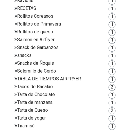
Raviolis
1
RECETAS
1
Rollitos Coreanos
1
Rollitos de Primavera
1
Rollitos de queso
1
Salmon en Airfryer
1
Snack de Garbanzos
1
snacks
1
Snacks de Ñoquis
1
Solomillo de Cerdo
1
TABLA DE TIEMPOS AIRFRYER
1
Tacos de Bacalao
2
Tarta de Chocolate
1
Tarta de manzana
1
Tarta de Queso
2
Tarta de yogur
1
Tiramisú
1