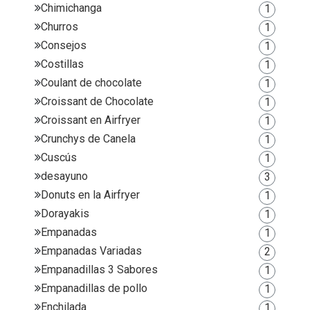
Chimichanga
1
Churros
1
Consejos
1
Costillas
1
Coulant de chocolate
1
Croissant de Chocolate
1
Croissant en Airfryer
1
Crunchys de Canela
1
Cuscús
1
desayuno
3
Donuts en la Airfryer
1
Dorayakis
1
Empanadas
1
Empanadas Variadas
2
Empanadillas 3 Sabores
1
Empanadillas de pollo
1
Enchilada
1