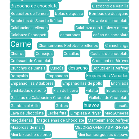
Bizcocho de chocolate
Bizcocho de Vainilla
Bocaditos de Ternera
bolas de queso
Bombas de desayuno
Brochetas de Secreto Ibérico
Brownie de chocolate
Calabacines rellenos
Calabaza con frijoles y queso
Calabaza Espaghetti
camarones
cañas de chocolate
Carne
Champiñones Portobello rellenos
Chimichanga
Churros
Consejos
Costillas
Coulant de chocolate
Croissant de Chocolate
Croissant en Airfryer
desayuno
Crunchys de Canela
Cuscús
Donuts en la Airfryer
Empanadas Variadas
Dorayakis
Empanadas
Empanadillas 3 Sabores
Empanadillas de pollo
Enchilada
enchiladas de pollo
Flan de huevo
Fritatta
frutos secos
Galletas de Calabacin y Chocolate
Galletas de Chocolate
huevos
Gambas al Ajillo
Gofres
Lasaña
Lava de Chocolate
Leche frita
Limpieza Airfryer
Mac&Cheese
Magdalenas
Magdalenas de Chocolate
Mantenimiento Airfryer
Mazorcas de maiz
MEJORES OFERTAS AIRFRYER
Mini bizcocho de oreo
Mini hamburguesas de pavo