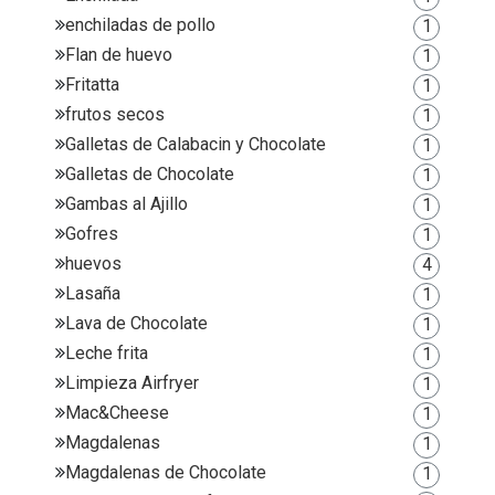
enchiladas de pollo
1
Flan de huevo
1
Fritatta
1
frutos secos
1
Galletas de Calabacin y Chocolate
1
Galletas de Chocolate
1
Gambas al Ajillo
1
Gofres
1
huevos
4
Lasaña
1
Lava de Chocolate
1
Leche frita
1
Limpieza Airfryer
1
Mac&Cheese
1
Magdalenas
1
Magdalenas de Chocolate
1