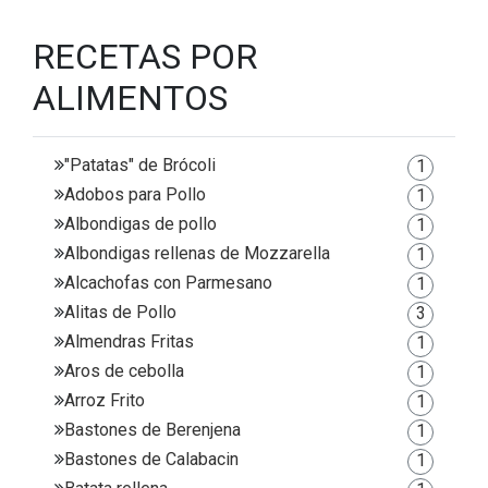
RECETAS POR
ALIMENTOS
"Patatas" de Brócoli
1
Adobos para Pollo
1
Albondigas de pollo
1
Albondigas rellenas de Mozzarella
1
Alcachofas con Parmesano
1
Alitas de Pollo
3
Almendras Fritas
1
Aros de cebolla
1
Arroz Frito
1
Bastones de Berenjena
1
Bastones de Calabacin
1