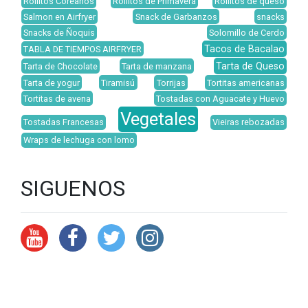
Rollitos Coreanos
Rollitos de Primavera
Rollitos de queso
Salmon en Airfryer
Snack de Garbanzos
snacks
Snacks de Ñoquis
Solomillo de Cerdo
Tacos de Bacalao
TABLA DE TIEMPOS AIRFRYER
Tarta de Queso
Tarta de Chocolate
Tarta de manzana
Tarta de yogur
Tiramisú
Torrijas
Tortitas americanas
Tortitas de avena
Tostadas con Aguacate y Huevo
Vegetales
Tostadas Francesas
Vieiras rebozadas
Wraps de lechuga con lomo
SIGUENOS