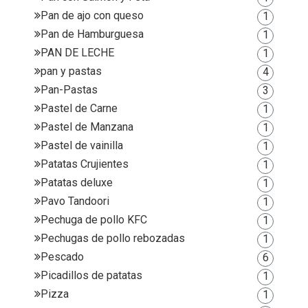
Pan de ajo con queso
1
Pan de Hamburguesa
1
PAN DE LECHE
1
pan y pastas
4
Pan-Pastas
3
Pastel de Carne
1
Pastel de Manzana
1
Pastel de vainilla
1
Patatas Crujientes
1
Patatas deluxe
1
Pavo Tandoori
1
Pechuga de pollo KFC
1
Pechugas de pollo rebozadas
1
Pescado
6
Picadillos de patatas
1
Pizza
1