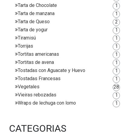
Tarta de Chocolate
1
Tarta de manzana
1
Tarta de Queso
2
Tarta de yogur
1
Tiramisú
1
Torrijas
1
Tortitas americanas
1
Tortitas de avena
1
Tostadas con Aguacate y Huevo
1
Tostadas Francesas
1
Vegetales
28
Vieiras rebozadas
1
Wraps de lechuga con lomo
1
CATEGORIAS