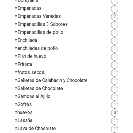
Dorayakis
1
Empanadas
1
Empanadas Variadas
2
Empanadillas 3 Sabores
1
Empanadillas de pollo
1
Enchilada
1
enchiladas de pollo
1
Flan de huevo
1
Fritatta
1
frutos secos
1
Galletas de Calabacin y Chocolate
1
Galletas de Chocolate
1
Gambas al Ajillo
1
Gofres
1
huevos
4
Lasaña
1
Lava de Chocolate
1