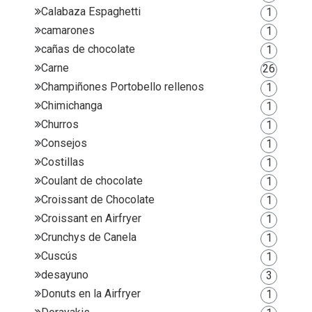
Calabaza Espaghetti
1
camarones
1
cañas de chocolate
1
Carne
26
Champiñones Portobello rellenos
1
Chimichanga
1
Churros
1
Consejos
1
Costillas
1
Coulant de chocolate
1
Croissant de Chocolate
1
Croissant en Airfryer
1
Crunchys de Canela
1
Cuscús
1
desayuno
3
Donuts en la Airfryer
1