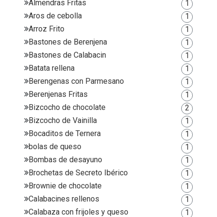
Almendras Fritas
1
Aros de cebolla
1
Arroz Frito
1
Bastones de Berenjena
1
Bastones de Calabacin
1
Batata rellena
1
Berengenas con Parmesano
1
Berenjenas Fritas
1
Bizcocho de chocolate
2
Bizcocho de Vainilla
1
Bocaditos de Ternera
1
bolas de queso
1
Bombas de desayuno
1
Brochetas de Secreto Ibérico
1
Brownie de chocolate
1
Calabacines rellenos
1
Calabaza con frijoles y queso
1