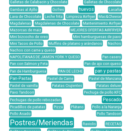
Galletas de Calabacin y Chocolate
Galletas de Chocolate
huevos
Gambas al Ajillo
Gofres
Lasaña
Lava de Chocolate
Leche frita
Limpieza Airfryer
Mac&Cheese
Magdalenas
Magdalenas de Chocolate
Mantenimiento Airfryer
Mazorcas de maiz
MEJORES OFERTAS AIRFRYER
Mini bizcocho de oreo
Mini hamburguesas de pavo
Mini Tacos de Pollo
Muffins de platano y arándanos
Nachos
Nachos con carne y queso
NAPOLITANAS DE JAMON YORK Y QUESO
Pan casero
Pan con Salmon y Feta
Pan de ajo con queso
pan y pastas
Pan de Hamburguesa
PAN DE LECHE
Pan-Pastas
Pastel de Carne
Pastel de Manzana
Pastel de vainilla
Patatas Crujientes
Patatas deluxe
Pavo Tandoori
Pechuga de pollo KFC
Pescado
Pechugas de pollo rebozadas
Picadillos de patatas
Pizza
Plátano
Pollo a la Naranja
Pollo Asado
Pollo Tandoori
Postres/Meriendas
Raviolis
RECETAS