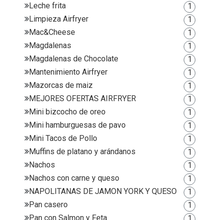
Leche frita
1
Limpieza Airfryer
1
Mac&Cheese
1
Magdalenas
1
Magdalenas de Chocolate
1
Mantenimiento Airfryer
1
Mazorcas de maiz
1
MEJORES OFERTAS AIRFRYER
1
Mini bizcocho de oreo
1
Mini hamburguesas de pavo
1
Mini Tacos de Pollo
1
Muffins de platano y arándanos
1
Nachos
1
Nachos con carne y queso
1
NAPOLITANAS DE JAMON YORK Y QUESO
1
Pan casero
1
Pan con Salmon y Feta
1