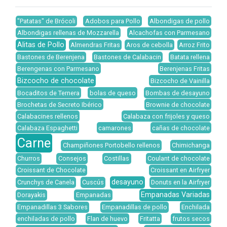
"Patatas" de Brócoli
Adobos para Pollo
Albondigas de pollo
Albondigas rellenas de Mozzarella
Alcachofas con Parmesano
Alitas de Pollo
Almendras Fritas
Aros de cebolla
Arroz Frito
Bastones de Berenjena
Bastones de Calabacin
Batata rellena
Berengenas con Parmesano
Berenjenas Fritas
Bizcocho de chocolate
Bizcocho de Vainilla
Bocaditos de Ternera
bolas de queso
Bombas de desayuno
Brochetas de Secreto Ibérico
Brownie de chocolate
Calabacines rellenos
Calabaza con frijoles y queso
Calabaza Espaghetti
camarones
cañas de chocolate
Carne
Champiñones Portobello rellenos
Chimichanga
Churros
Consejos
Costillas
Coulant de chocolate
Croissant de Chocolate
Croissant en Airfryer
desayuno
Crunchys de Canela
Cuscús
Donuts en la Airfryer
Empanadas Variadas
Dorayakis
Empanadas
Empanadillas 3 Sabores
Empanadillas de pollo
Enchilada
enchiladas de pollo
Flan de huevo
Fritatta
frutos secos