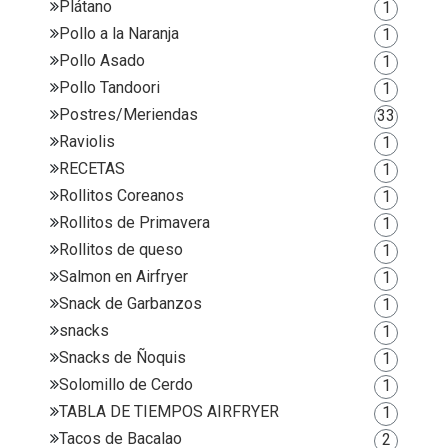
Plátano
1
Pollo a la Naranja
1
Pollo Asado
1
Pollo Tandoori
1
Postres/Meriendas
33
Raviolis
1
RECETAS
1
Rollitos Coreanos
1
Rollitos de Primavera
1
Rollitos de queso
1
Salmon en Airfryer
1
Snack de Garbanzos
1
snacks
1
Snacks de Ñoquis
1
Solomillo de Cerdo
1
TABLA DE TIEMPOS AIRFRYER
1
Tacos de Bacalao
2